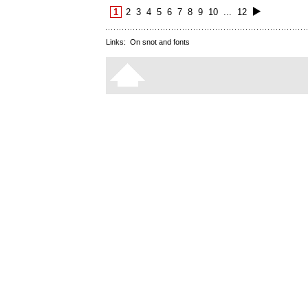
1
2
3
4
5
6
7
8
9
10
...
12
Links:
On snot and fonts