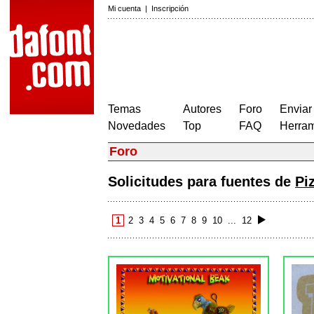
Mi cuenta
|
Inscripción
Temas
Autores
Foro
Enviar
Novedades
Top
FAQ
Herram
Foro
Solicitudes para fuentes de
Pi
1
2
3
4
5
6
7
8
9
10
...
12