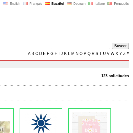
English
Français
Español
Deutsch
Italiano
Português
A
B
C
D
E
F
G
H
I
J
K
L
M
N
O
P
Q
R
S
T
U
V
W
X
Y
Z
#
123 solicitudes