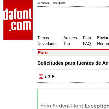
Mi cuenta
|
Inscripción
Temas
Autores
Foro
Enviar
Novedades
Top
FAQ
Herram
Foro
Solicitudes para fuentes de
An
1
2
3