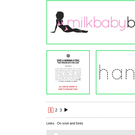
1
2
3
Links:
On snot and fonts