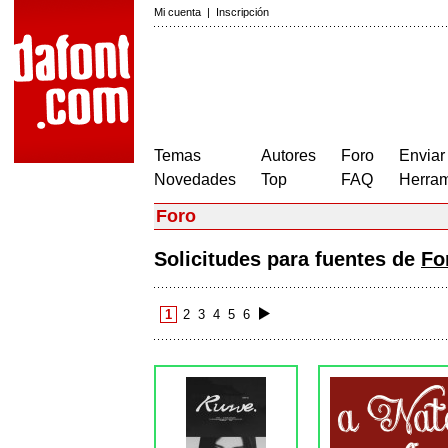
Mi cuenta
|
Inscripción
Temas
Autores
Foro
Enviar
Novedades
Top
FAQ
Herram
Foro
Solicitudes para fuentes de
Fo
1
2
3
4
5
6