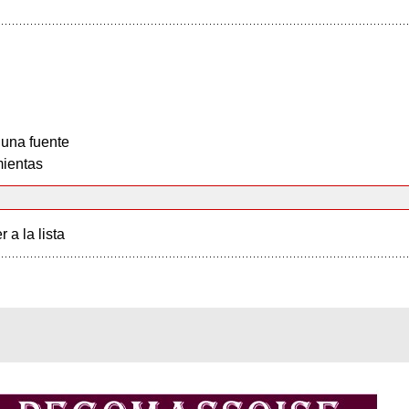
 una fuente
ientas
r a la lista