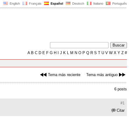
English
Français
Español
Deutsch
Italiano
Português
A
B
C
D
E
F
G
H
I
J
K
L
M
N
O
P
Q
R
S
T
U
V
W
X
Y
Z
#
Tema más reciente
Tema más antiguo
6 posts
#1
Citar