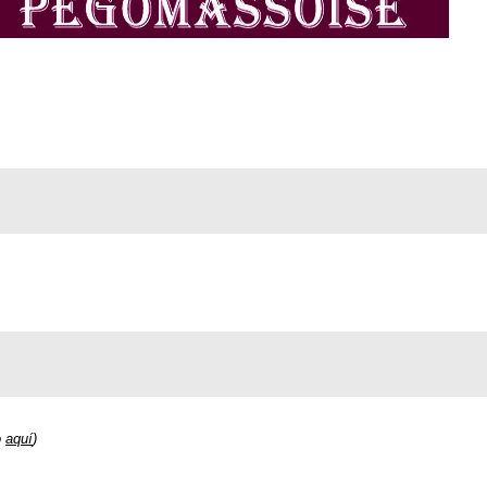
o
aquí
)