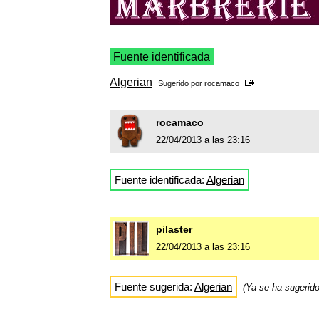
Fuente identificada
Algerian
Sugerido por
rocamaco
rocamaco
22/04/2013 a las 23:16
Fuente identificada:
Algerian
pilaster
22/04/2013 a las 23:16
Fuente sugerida:
Algerian
(Ya se ha sugerid