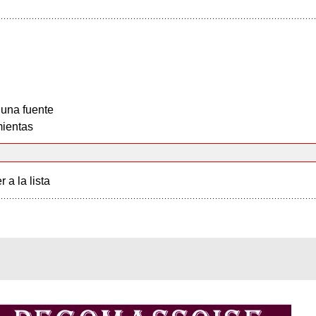
 una fuente
ientas
r a la lista