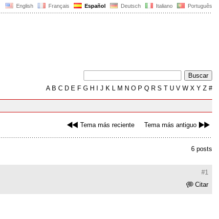
English
Français
Español
Deutsch
Italiano
Português
A
B
C
D
E
F
G
H
I
J
K
L
M
N
O
P
Q
R
S
T
U
V
W
X
Y
Z
#
Tema más reciente
Tema más antiguo
6 posts
#1
Citar