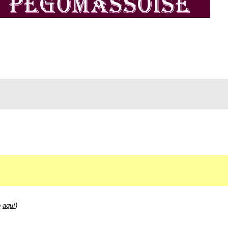
o
aquí
)