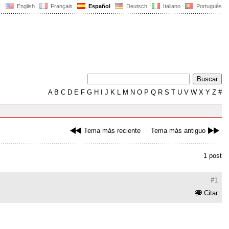
English
Français
Español
Deutsch
Italiano
Português
A
B
C
D
E
F
G
H
I
J
K
L
M
N
O
P
Q
R
S
T
U
V
W
X
Y
Z
#
Tema más reciente
Tema más antiguo
1 post
#1
Citar