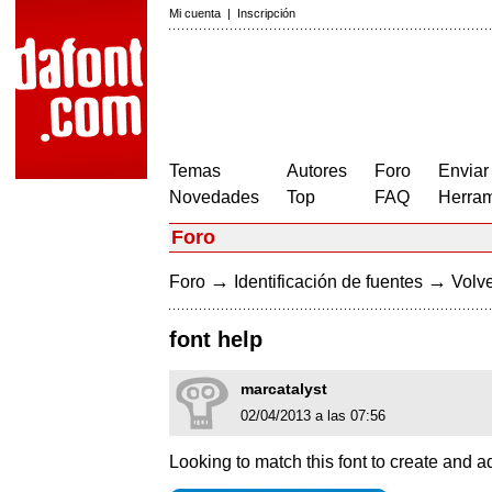
Mi cuenta
|
Inscripción
Temas
Autores
Foro
Enviar
Novedades
Top
FAQ
Herram
Foro
→
→
Foro
Identificación de fuentes
Volve
font help
marcatalyst
02/04/2013 a las 07:56
Looking to match this font to create and a