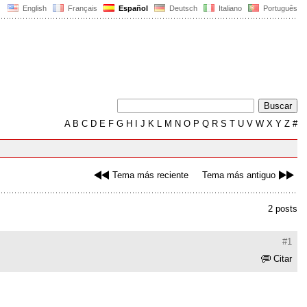
English
Français
Español
Deutsch
Italiano
Português
A
B
C
D
E
F
G
H
I
J
K
L
M
N
O
P
Q
R
S
T
U
V
W
X
Y
Z
#
Tema más reciente
Tema más antiguo
2 posts
#1
Citar