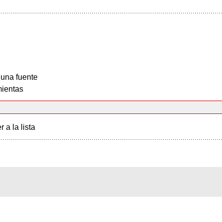
 una fuente
ientas
r a la lista