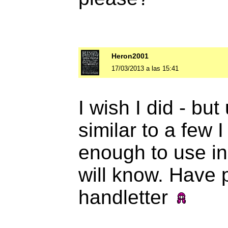
Heron2001
17/03/2013 a las 15:41
I wish I did - but 
similar to a few 
enough to use in
will know. Have p
handletter