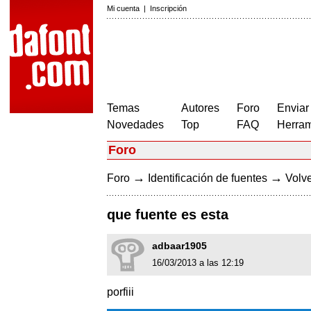
Mi cuenta
|
Inscripción
Temas
Autores
Foro
Enviar
Novedades
Top
FAQ
Herram
Foro
→
→
Foro
Identificación de fuentes
Volve
que fuente es esta
adbaar1905
16/03/2013 a las 12:19
porfiii