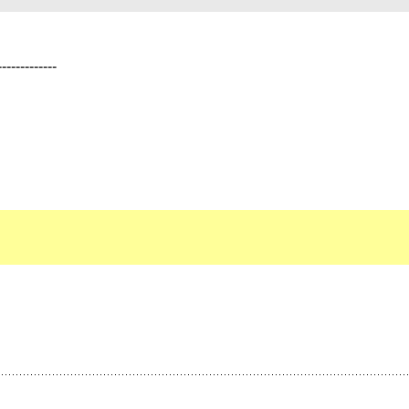
------------