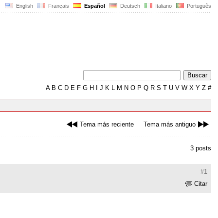
English
Français
Español
Deutsch
Italiano
Português
A
B
C
D
E
F
G
H
I
J
K
L
M
N
O
P
Q
R
S
T
U
V
W
X
Y
Z
#
Tema más reciente
Tema más antiguo
3 posts
#1
Citar