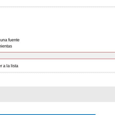
 una fuente
ientas
r a la lista