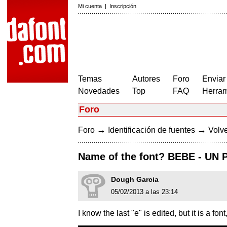
Mi cuenta
|
Inscripción
Temas
Autores
Foro
Enviar
Novedades
Top
FAQ
Herram
Foro
→
→
Foro
Identificación de fuentes
Volve
Name of the font? BEBE - U
Dough Garcia
05/02/2013 a las 23:14
I know the last "e" is edited, but it is a font