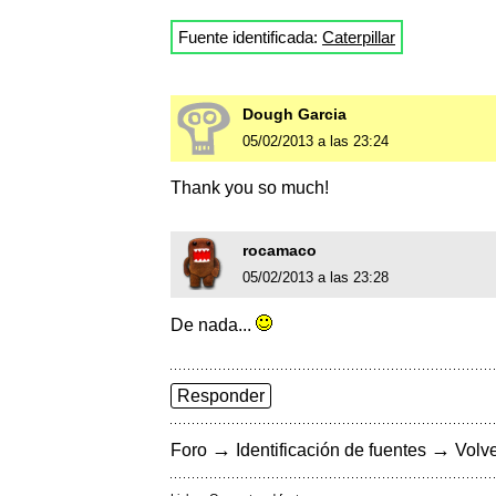
Fuente identificada:
Caterpillar
Dough Garcia
05/02/2013 a las 23:24
Thank you so much!
rocamaco
05/02/2013 a las 23:28
De nada...
Responder
→
→
Foro
Identificación de fuentes
Volve