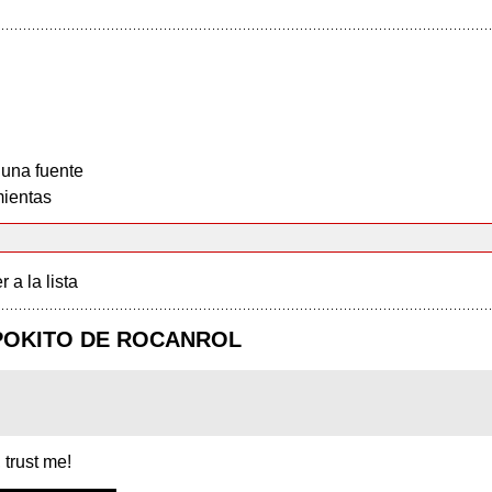
 una fuente
ientas
r a la lista
N POKITO DE ROCANROL
, trust me!