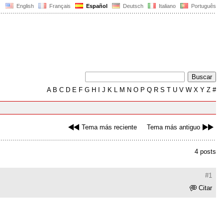
English
Français
Español
Deutsch
Italiano
Português
A
B
C
D
E
F
G
H
I
J
K
L
M
N
O
P
Q
R
S
T
U
V
W
X
Y
Z
#
Tema más reciente
Tema más antiguo
4 posts
#1
Citar