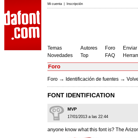
Mi cuenta
|
Inscripción
Temas
Autores
Foro
Enviar
Novedades
Top
FAQ
Herram
Foro
→
→
Foro
Identificación de fuentes
Volve
FONT IDENTIFICATION
MVP
17/01/2013 a las 22:44
anyone know what this font is? The Arizon