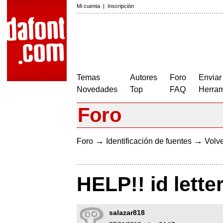
Mi cuenta
|
Inscripción
Temas
Autores
Foro
Enviar
Novedades
Top
FAQ
Herram
Foro
→
→
Foro
Identificación de fuentes
Volve
HELP!! id lett
salazar818