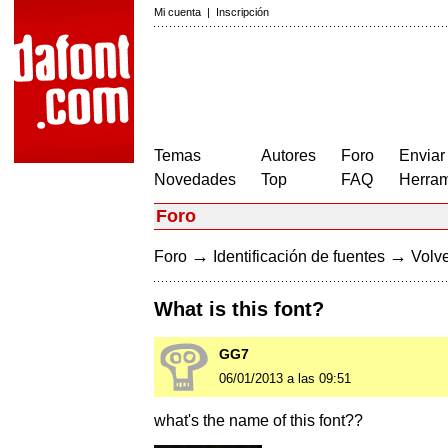
Mi cuenta
|
Inscripción
Temas
Autores
Foro
Enviar
Novedades
Top
FAQ
Herram
Foro
→
→
Foro
Identificación de fuentes
Volve
What is this font?
GG7
06/01/2013 a las 09:51
what's the name of this font??