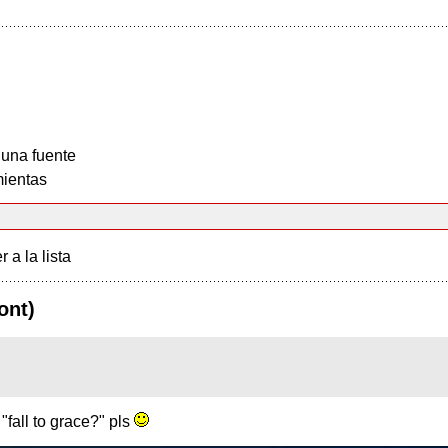
 una fuente
ientas
r a la lista
ont)
"fall to grace?" pls