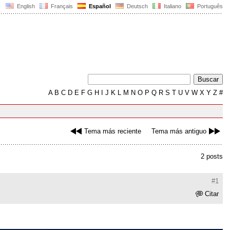
English
Français
Español
Deutsch
Italiano
Português
A
B
C
D
E
F
G
H
I
J
K
L
M
N
O
P
Q
R
S
T
U
V
W
X
Y
Z
#
Tema más reciente
Tema más antiguo
2 posts
#1
Citar