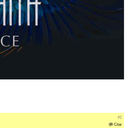
#2
Citar