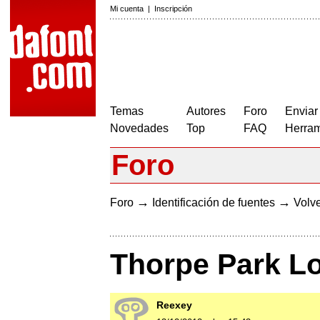
Mi cuenta
|
Inscripción
Temas
Autores
Foro
Enviar
Novedades
Top
FAQ
Herram
Foro
→
→
Foro
Identificación de fuentes
Volve
Thorpe Park L
Reexey