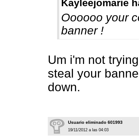
Kayleejomarie h
Oooooo your co
banner !
Um i'm not trying
steal your banner
down.
Usuario eliminado 601993
19/11/2012 a las 04:03