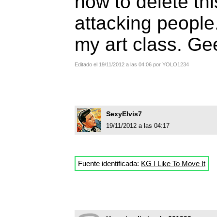
how to delete th
attacking people.
my art class. Ge
Editado el 19/11/2012 a las 04:06 por YOLO1234
SexyElvis7
19/11/2012 a las 04:17
Fuente identificada:
KG I Like To Move It