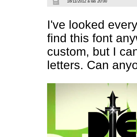
18/11/2012 a las 20:00
I've looked every
find this font a
custom, but I can'
letters. Can any