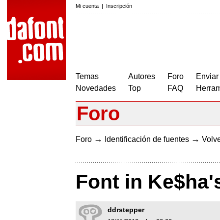
Mi cuenta
|
Inscripción
Temas
Autores
Foro
Enviar
Novedades
Top
FAQ
Herram
Foro
→
→
Foro
Identificación de fuentes
Volve
Font in Ke$ha'
ddrstepper