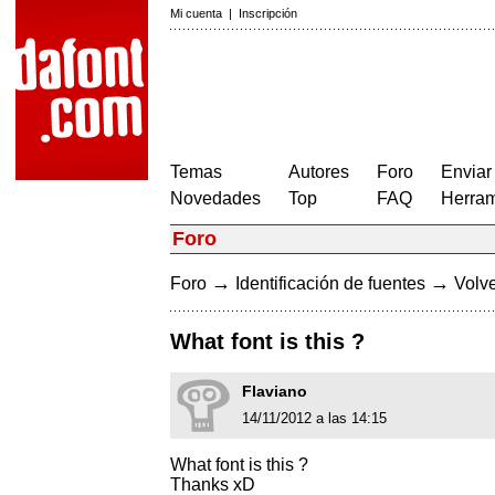
Mi cuenta
|
Inscripción
Temas
Autores
Foro
Enviar
Novedades
Top
FAQ
Herram
Foro
→
→
Foro
Identificación de fuentes
Volve
What font is this ?
Flaviano
14/11/2012 a las 14:15
What font is this ?
Thanks xD