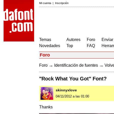
Mi cuenta
|
Inscripción
Temas
Autores
Foro
Enviar
Novedades
Top
FAQ
Herram
Foro
→
→
Foro
Identificación de fuentes
Volve
"Rock What You Got" Font?
skinnyxlove
04/11/2012 a las 01:00
Thanks