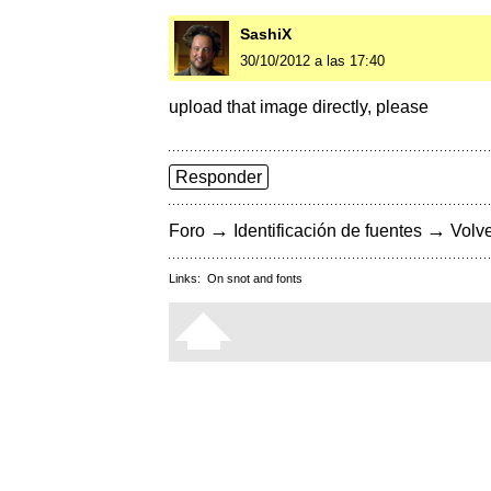
SashiX
30/10/2012 a las 17:40
upload that image directly, please
Responder
→
→
Foro
Identificación de fuentes
Volve
Links:
On snot and fonts