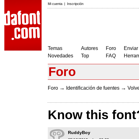
Mi cuenta
|
Inscripción
Temas
Autores
Foro
Enviar
Novedades
Top
FAQ
Herram
Foro
→
→
Foro
Identificación de fuentes
Volve
Know this font
RuddyBoy