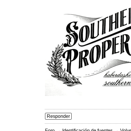
Responder
→
→
Foro
Identificación de fuentes
Volve