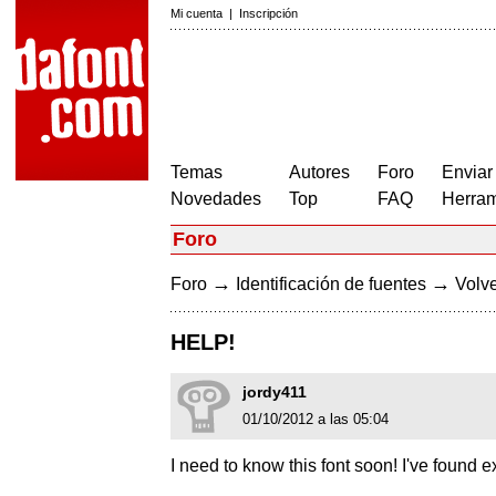
Mi cuenta
|
Inscripción
Temas
Autores
Foro
Enviar
Novedades
Top
FAQ
Herram
Foro
→
→
Foro
Identificación de fuentes
Volve
HELP!
jordy411
01/10/2012 a las 05:04
I need to know this font soon! I've found e