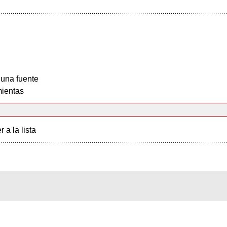
 una fuente
ientas
r a la lista