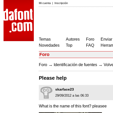
Mi cuenta
|
Inscripción
Temas
Autores
Foro
Enviar
Novedades
Top
FAQ
Herram
Foro
→
→
Foro
Identificación de fuentes
Volve
Please help
skarface23
29/09/2012 a las 06:33
What is the name of this font? pleasee