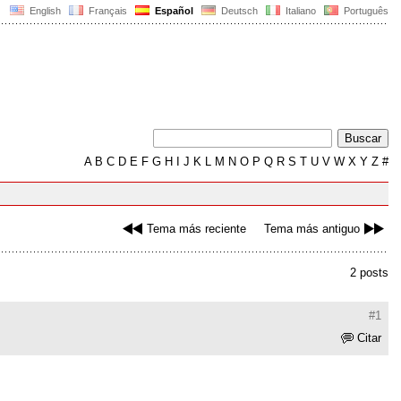
English
Français
Español
Deutsch
Italiano
Português
A
B
C
D
E
F
G
H
I
J
K
L
M
N
O
P
Q
R
S
T
U
V
W
X
Y
Z
#
Tema más reciente
Tema más antiguo
2 posts
#1
Citar