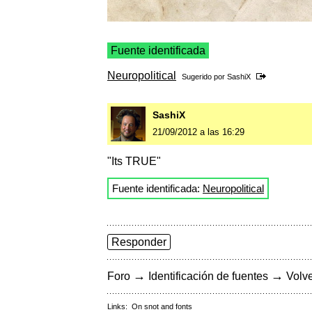
Fuente identificada
Neuropolitical
Sugerido por
SashiX
SashiX
21/09/2012 a las 16:29
"Its TRUE"
Fuente identificada:
Neuropolitical
Responder
→
→
Foro
Identificación de fuentes
Volve
Links:
On snot and fonts