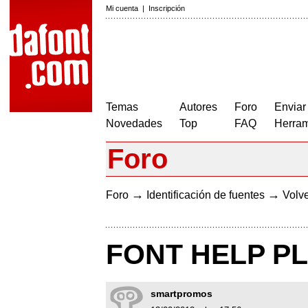
Mi cuenta
|
Inscripción
Temas
Autores
Foro
Enviar
Novedades
Top
FAQ
Herram
Foro
→
→
Foro
Identificación de fuentes
Volve
FONT HELP PL
smartpromos