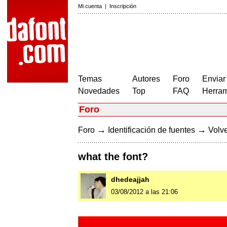
Mi cuenta
|
Inscripción
Temas
Autores
Foro
Enviar
Novedades
Top
FAQ
Herram
Foro
→
→
Foro
Identificación de fuentes
Volve
what the font?
dhedeajjah
03/08/2012 a las 21:06