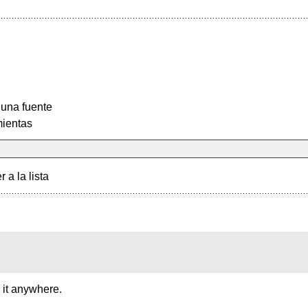
 una fuente
ientas
r a la lista
 it anywhere.