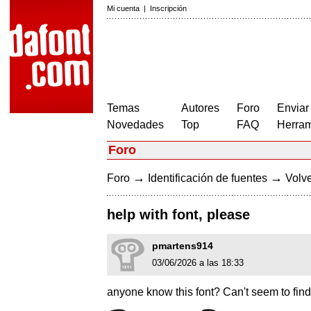
Mi cuenta
|
Inscripción
Temas
Autores
Foro
Enviar
Novedades
Top
FAQ
Herram
Foro
→
→
Foro
Identificación de fuentes
Volve
help with font, please
pmartens914
03/06/2026 a las 18:33
anyone know this font? Can't seem to find