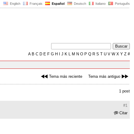
English
Français
Español
Deutsch
Italiano
Português
A
B
C
D
E
F
G
H
I
J
K
L
M
N
O
P
Q
R
S
T
U
V
W
X
Y
Z
#
Tema más reciente
Tema más antiguo
1 post
#1
Citar