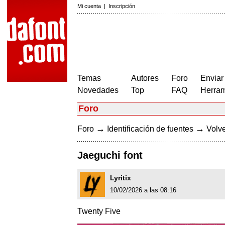
Mi cuenta
|
Inscripción
Temas
Autores
Foro
Enviar
Novedades
Top
FAQ
Herram
Foro
→
→
Foro
Identificación de fuentes
Volve
Jaeguchi font
Lyritix
10/02/2026 a las 08:16
Twenty Five