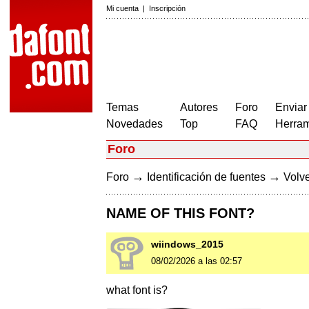
Mi cuenta
|
Inscripción
Temas
Autores
Foro
Enviar
Novedades
Top
FAQ
Herram
Foro
→
→
Foro
Identificación de fuentes
Volve
NAME OF THIS FONT?
wiindows_2015
08/02/2026 a las 02:57
what font is?