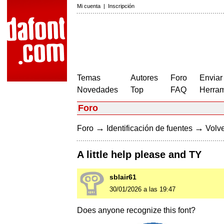
Mi cuenta
|
Inscripción
Temas
Autores
Foro
Enviar
Novedades
Top
FAQ
Herram
Foro
→
→
Foro
Identificación de fuentes
Volve
A little help please and TY
sblair61
30/01/2026 a las 19:47
Does anyone recognize this font?