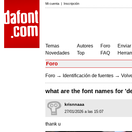
Mi cuenta
|
Inscripción
Temas
Autores
Foro
Enviar
Novedades
Top
FAQ
Herram
Foro
→
→
Foro
Identificación de fuentes
Volve
what are the font names for 'd
krisnnaaa
27/01/2026 a las 15:07
thank u