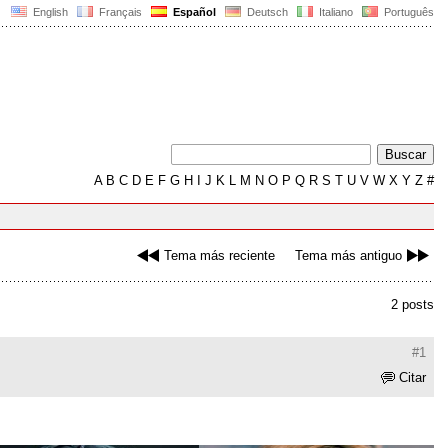
English
Français
Español
Deutsch
Italiano
Português
A
B
C
D
E
F
G
H
I
J
K
L
M
N
O
P
Q
R
S
T
U
V
W
X
Y
Z
#
Tema más reciente
Tema más antiguo
2 posts
#1
Citar