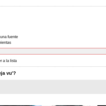
 una fuente
ientas
r a la lista
eja vu'?