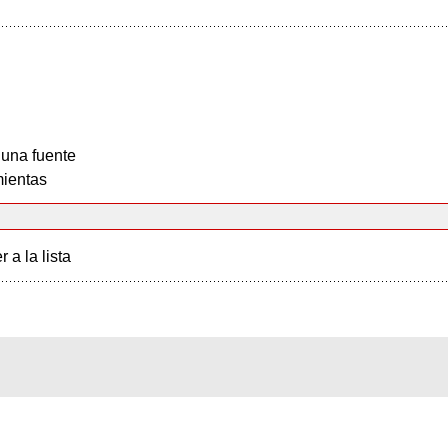
 una fuente
ientas
r a la lista