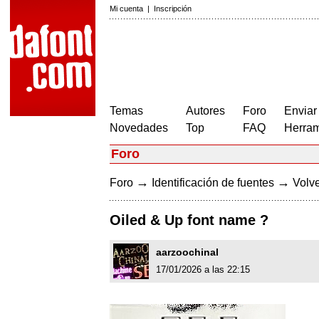
Mi cuenta
|
Inscripción
Temas
Autores
Foro
Enviar
Novedades
Top
FAQ
Herram
Foro
→
→
Foro
Identificación de fuentes
Volve
Oiled & Up font name ?
aarzoochinal
17/01/2026 a las 22:15