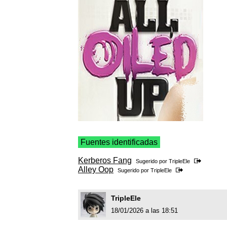
Fuentes identificadas
Kerberos Fang
Sugerido por
TripleEle
Alley Oop
Sugerido por
TripleEle
TripleEle
18/01/2026 a las 18:51