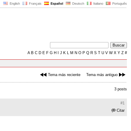
English
Français
Español
Deutsch
Italiano
Português
A
B
C
D
E
F
G
H
I
J
K
L
M
N
O
P
Q
R
S
T
U
V
W
X
Y
Z
#
Tema más reciente
Tema más antiguo
3 posts
#1
Citar