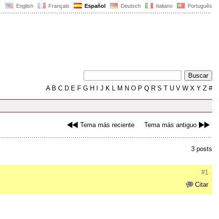
English
Français
Español
Deutsch
Italiano
Português
A
B
C
D
E
F
G
H
I
J
K
L
M
N
O
P
Q
R
S
T
U
V
W
X
Y
Z
#
Tema más reciente
Tema más antiguo
3 posts
#1
Citar