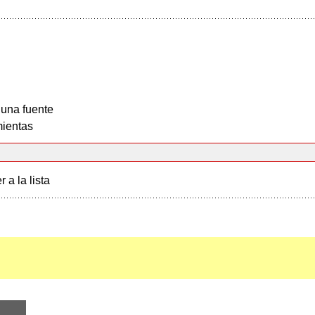
 una fuente
ientas
r a la lista