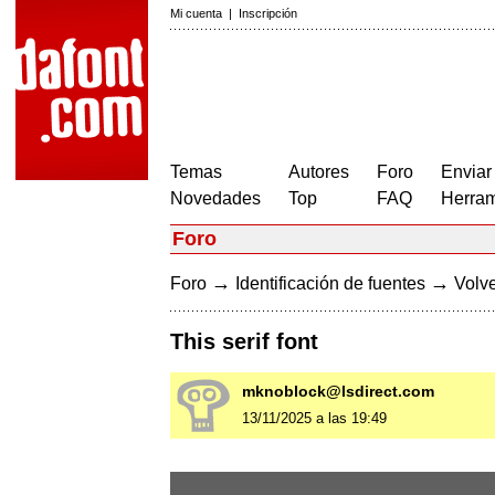
Mi cuenta
|
Inscripción
Temas
Autores
Foro
Enviar
Novedades
Top
FAQ
Herram
Foro
→
→
Foro
Identificación de fuentes
Volve
This serif font
mknoblock@lsdirect.com
13/11/2025 a las 19:49