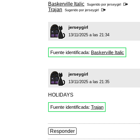
Baskerville Italic
Sugerido por
jerseygirl
Trajan
Sugerido por
jerseygirl
jerseygirl
13/11/2025 a las 21:34
Fuente identificada:
Baskerville Italic
jerseygirl
13/11/2025 a las 21:35
HOLIDAYS
Fuente identificada:
Trajan
Responder