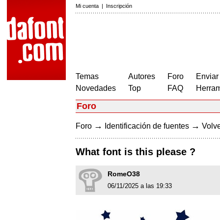
Mi cuenta
|
Inscripción
Temas
Autores
Foro
Enviar
Novedades
Top
FAQ
Herram
Foro
→
→
Foro
Identificación de fuentes
Volve
What font is this please ?
RomeO38
06/11/2025 a las 19:33