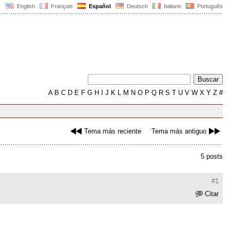
English
Français
Español
Deutsch
Italiano
Português
A
B
C
D
E
F
G
H
I
J
K
L
M
N
O
P
Q
R
S
T
U
V
W
X
Y
Z
#
Tema más reciente
Tema más antiguo
5 posts
#1
Citar