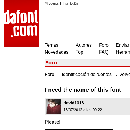
Mi cuenta
|
Inscripción
Temas
Autores
Foro
Enviar
Novedades
Top
FAQ
Herram
Foro
→
→
Foro
Identificación de fuentes
Volve
I need the name of this font
david1313
16/07/2012 a las 09:22
Please!