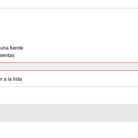
 una fuente
ientas
r a la lista