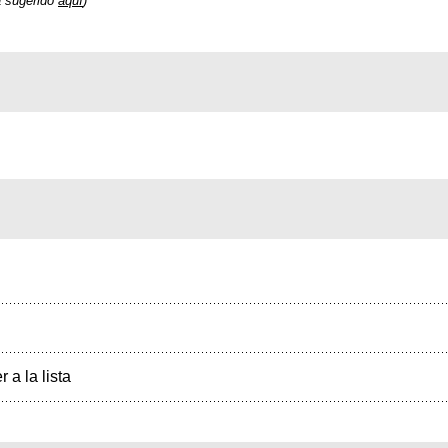
a sugerido
aquí
)
r a la lista