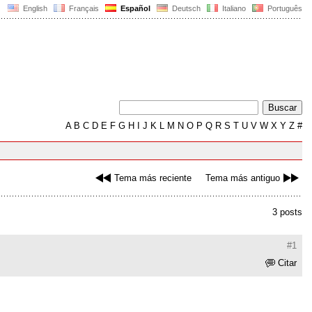
English
Français
Español
Deutsch
Italiano
Português
A
B
C
D
E
F
G
H
I
J
K
L
M
N
O
P
Q
R
S
T
U
V
W
X
Y
Z
#
Tema más reciente
Tema más antiguo
3 posts
#1
Citar