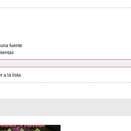
 una fuente
ientas
r a la lista