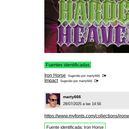
Fuentes identificadas
Iron Horse
Sugerido por
marty666
Impact
Sugerido por
marty666
marty666
28/07/2025 a las 14:56
https://www.myfonts.com/collections/iro
Fuente identificada:
Iron Horse