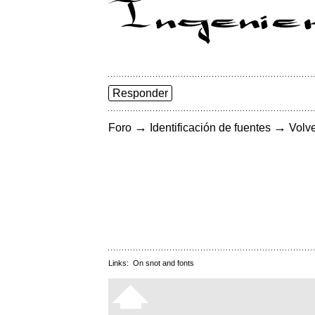
Responder
→
→
Foro
Identificación de fuentes
Volve
Links:
On snot and fonts