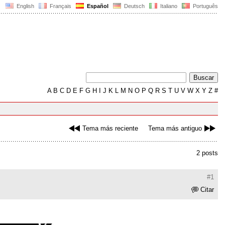
English
Français
Español
Deutsch
Italiano
Português
A
B
C
D
E
F
G
H
I
J
K
L
M
N
O
P
Q
R
S
T
U
V
W
X
Y
Z
#
Tema más reciente
Tema más antiguo
2 posts
#1
Citar