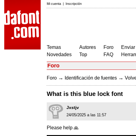
Mi cuenta
|
Inscripción
Temas
Autores
Foro
Enviar
Novedades
Top
FAQ
Herram
Foro
→
→
Foro
Identificación de fuentes
Volve
What is this blue lock font
Jxstjv
24/05/2025 a las 11:57
Please help 🙏