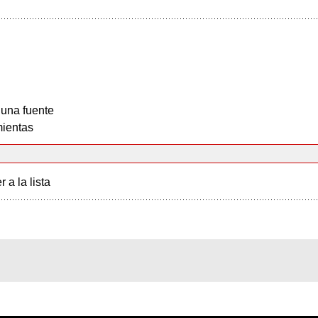
 una fuente
ientas
r a la lista