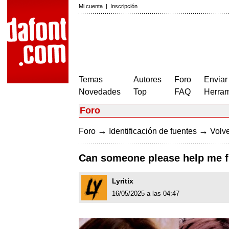
Mi cuenta
|
Inscripción
Temas
Autores
Foro
Enviar
Novedades
Top
FAQ
Herram
Foro
→
→
Foro
Identificación de fuentes
Volve
Can someone please help me fi
Lyritix
16/05/2025 a las 04:47