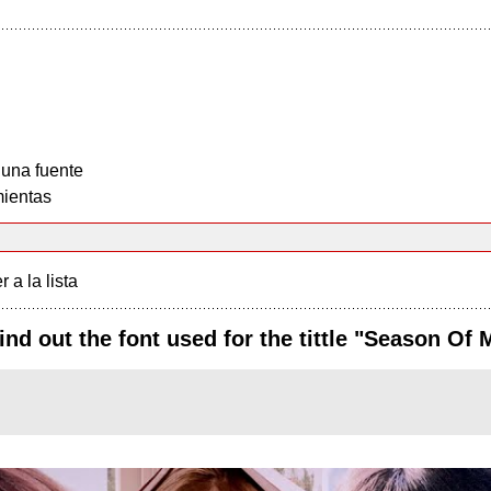
 una fuente
ientas
r a la lista
nd out the font used for the tittle "Season Of