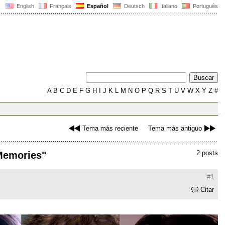
English
Français
Español
Deutsch
Italiano
Português
A
B
C
D
E
F
G
H
I
J
K
L
M
N
O
P
Q
R
S
T
U
V
W
X
Y
Z
#
Tema más reciente
Tema más antiguo
2 posts
 Memories"
#1
Citar