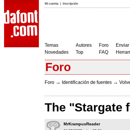
Mi cuenta
|
Inscripción
Temas
Autores
Foro
Enviar
Novedades
Top
FAQ
Herram
Foro
→
→
Foro
Identificación de fuentes
Volve
The "Stargate 
MrKrampusReader