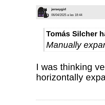
jerseygirl
06/04/2025 a las 18:44
Tomás Silcher h
Manually exp
I was thinking v
horizontally exp