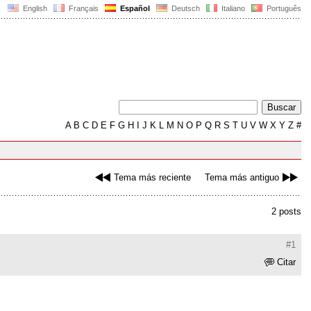
English
Français
Español
Deutsch
Italiano
Português
A
B
C
D
E
F
G
H
I
J
K
L
M
N
O
P
Q
R
S
T
U
V
W
X
Y
Z
#
Tema más reciente
Tema más antiguo
2 posts
#1
Citar