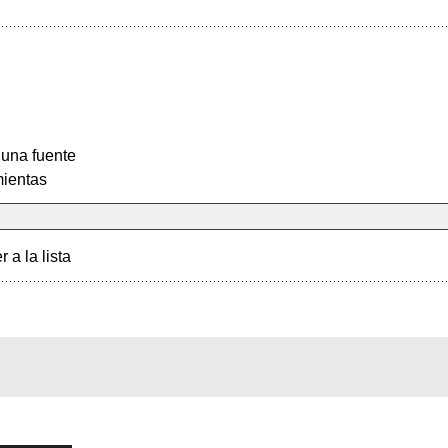
 una fuente
ientas
r a la lista