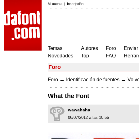
Mi cuenta
|
Inscripción
Temas
Autores
Foro
Enviar
Novedades
Top
FAQ
Herram
Foro
→
→
Foro
Identificación de fuentes
Volve
What the Font
wawahaha
06/07/2012 a las 10:56