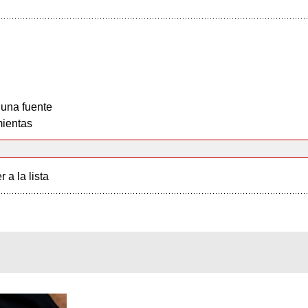
 una fuente
ientas
r a la lista