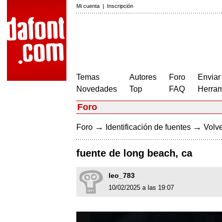
Mi cuenta
|
Inscripción
Temas
Autores
Foro
Enviar
Novedades
Top
FAQ
Herram
Foro
→
→
Foro
Identificación de fuentes
Volve
fuente de long beach, ca
leo_783
10/02/2025 a las 19:07