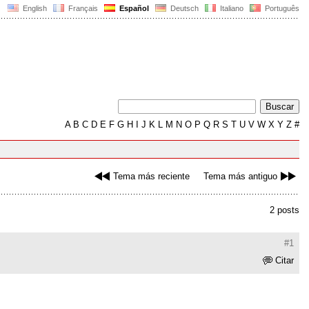
English
Français
Español
Deutsch
Italiano
Português
A
B
C
D
E
F
G
H
I
J
K
L
M
N
O
P
Q
R
S
T
U
V
W
X
Y
Z
#
Tema más reciente
Tema más antiguo
2 posts
#1
Citar