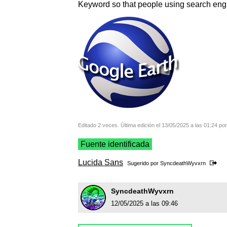
Keyword so that people using search engin
Editado 2 veces. Última edición el 13/05/2025 a las 01:24 por
Fuente identificada
Lucida Sans
Sugerido por
SyncdeathWyvxrn
SyncdeathWyvxrn
12/05/2025 a las 09:46