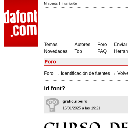
Mi cuenta
|
Inscripción
Temas
Autores
Foro
Enviar
Novedades
Top
FAQ
Herram
Foro
→
→
Foro
Identificación de fuentes
Volve
id font?
grafic.ribeiro
15/01/2025 a las 19:21