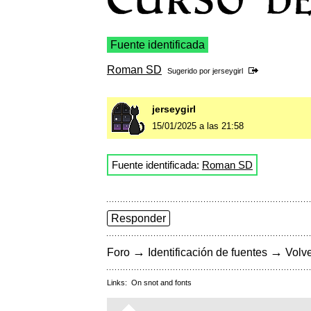
Fuente identificada
Roman SD
Sugerido por
jerseygirl
jerseygirl
15/01/2025 a las 21:58
Fuente identificada:
Roman SD
Responder
→
→
Foro
Identificación de fuentes
Volve
Links:
On snot and fonts