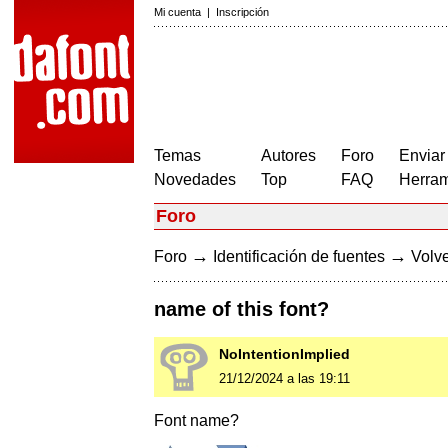
Mi cuenta
|
Inscripción
Temas
Autores
Foro
Enviar
Novedades
Top
FAQ
Herram
Foro
→
→
Foro
Identificación de fuentes
Volve
name of this font?
NoIntentionImplied
21/12/2024 a las 19:11
Font name?