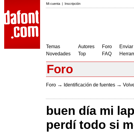
Mi cuenta
|
Inscripción
Temas
Autores
Foro
Enviar
Novedades
Top
FAQ
Herram
Foro
→
→
Foro
Identificación de fuentes
Volve
buen día mi l
perdí todo si m