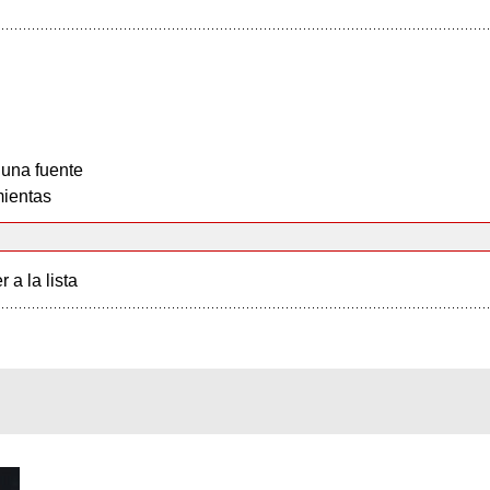
 una fuente
ientas
r a la lista