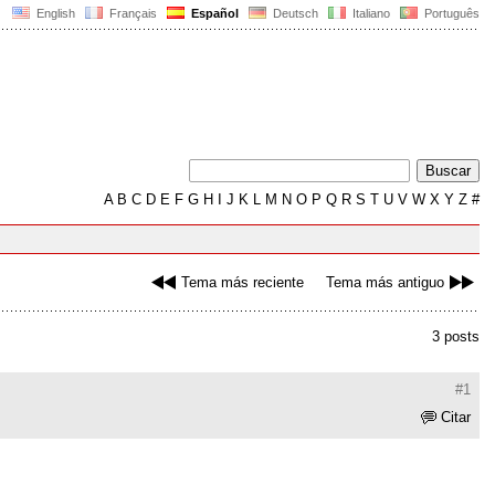
English
Français
Español
Deutsch
Italiano
Português
A
B
C
D
E
F
G
H
I
J
K
L
M
N
O
P
Q
R
S
T
U
V
W
X
Y
Z
#
Tema más reciente
Tema más antiguo
3 posts
#1
Citar