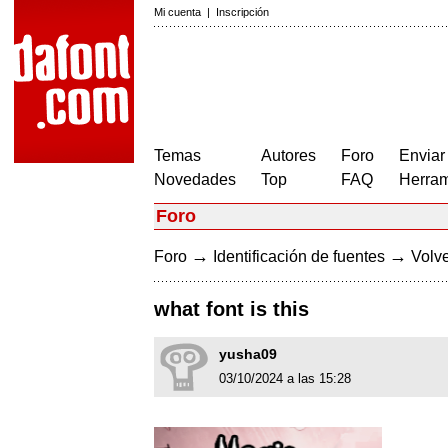
Mi cuenta
|
Inscripción
Temas
Autores
Foro
Enviar
Novedades
Top
FAQ
Herram
Foro
→
→
Foro
Identificación de fuentes
Volve
what font is this
yusha09
03/10/2024 a las 15:28