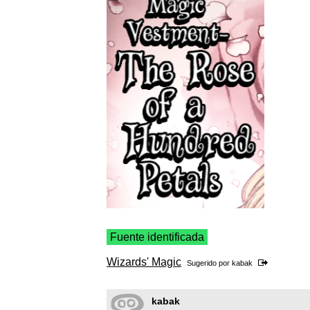
Fuente identificada
Wizards' Magic
Sugerido por
kabak
kabak